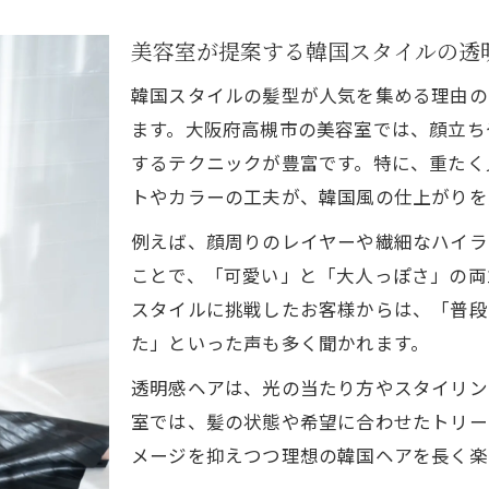
美容室で人気の韓国風デザインのポイント解説
美容室が提案する韓国スタイルの透
マツエクやネイル併設の美容室が韓国風に強い理由
韓国スタイルの髪型が人気を集める理由の
高槻で口コミ満足度が高い美容室の特徴
ます。大阪府高槻市の美容室では、顔立ち
美容室の予約前に確認したい韓国スタイル対応力
するテクニックが豊富です。特に、重たく
憧れの韓国レイヤーカット体験談集
トやカラーの工夫が、韓国風の仕上がりを
美容室で体験した韓国レイヤーカットのリアルレビ
例えば、顔周りのレイヤーや繊細なハイラ
韓国スタイル美容室で叶う骨格に合わせたカット体
ことで、「可愛い」と「大人っぽさ」の両
高槻市美容室の口コミで評判の韓国レイヤー事例
スタイルに挑戦したお客様からは、「普段
美容室スタッフが語る韓国風ヘアの仕上がり感想
た」といった声も多く聞かれます。
NOISM高槻ネイルと合わせた韓国カット体験談
透明感ヘアは、光の当たり方やスタイリン
高槻市で話題の美容室トレンドまとめ
室では、髪の状態や希望に合わせたトリー
韓国スタイルが得意な美容室の最新動向を解説
メージを抑えつつ理想の韓国ヘアを長く楽