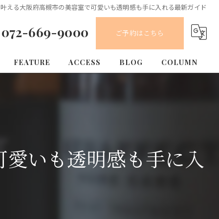
を叶える大阪府高槻市の美容室で可愛いも透明感も手に入れる最新ガイド
072-669-9000
ご予約はこちら
FEATURE
ACCESS
BLOG
COLUMN
カット
カラー
縮毛矯正
可愛いも透明感も手に入
トリートメント
求人