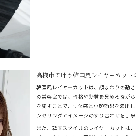
高槻市で話題の美容室トレンドと韓国風ヘア
美容室選びで押さえたい韓国スタイルの流行
韓国スタイル美容室のサービス充実度を比較
NOISM高槻ホットペッパーから見る美容室人気傾向
韓国風カラーが人気の理由を徹底解説
美容室で叶う韓国風カラーの特徴と魅力を紹介
韓国スタイル美容室で透明感カラーが選ばれる理由
高槻市で叶う韓国風レイヤーカット
高槻市で話題の美容室カラーのトレンド解説
ご予約はこちら
ご予約はこちら
韓国風カラーの色持ちやケア方法を美容室が伝授
韓国風レイヤーカットは、顔まわりの動き
美容室で人気の韓国カラーとその仕上がり感
の美容室では、骨格や髪質を見極めながら
を施すことで、立体感と小顔効果を演出し
初めてでも安心な美容室の選び方
ンセリングでイメージのすり合わせを丁寧
韓国スタイル初心者が安心できる美容室のポイント
また、韓国スタイルのレイヤーカットは、
美容室で韓国スタイルを伝えるオーダー方法解説