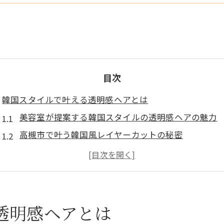
目次
韓国スタイルで叶える透明感ヘアとは
美容室が提案する韓国スタイルの透明感ヘアの魅力
高槻市で叶う韓国風レイヤーカットの秘密
美容室で透明感を出すカラーの選び方とポイント
韓国スタイル美容室の仕上がりに満足するコツ
NOISM高槻マツエクで印象アップの韓国ヘア体験
美容室選びで差がつく韓国風デザイン
透明感ヘアとは
韓国スタイル得意な美容室の見つけ方と選び方