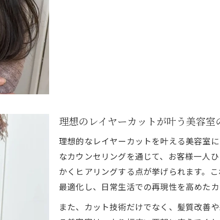
韓国ヘアが得意な美容室の選び方と相談術
美容室の韓国風レイヤーカット対応メニュー
高槻で人気の韓国風ヘアを美容室で再現する
韓国風レイヤーが好評な美容室の強みを解説
髪質改善も相談できる美容室とは
髪質改善が得意な美容室の選び方と相談法
レイヤーカットと髪質改善の両立は美容室で
理想のレイヤーカットが叶う美容室
高槻で髪質改善に強い美容室の特徴を解説
ご予約はこちら
ご予約はこちら
美容室で相談できる髪質改善メニューとは
理想的なレイヤーカットを叶える美容室に
美容室で叶えるレイヤーと髪質の理想的な関係
なカウンセリングを通じて、お客様一人ひ
かくヒアリングする点が挙げられます。こ
話題のレイヤーカットの魅力を解説
最適化し、日常生活での再現性を高めたカ
美容室で人気のレイヤーカット最新トレンド
また、カット技術だけでなく、髪質改善や
高槻で注目の美容室が提案するレイヤーカット