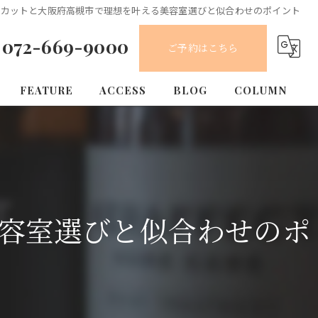
ーカットと大阪府高槻市で理想を叶える美容室選びと似合わせのポイント
072-669-9000
ご予約はこちら
FEATURE
ACCESS
BLOG
COLUMN
カット
カラー
縮毛矯正
容室選びと似合わせのポ
トリートメント
求人