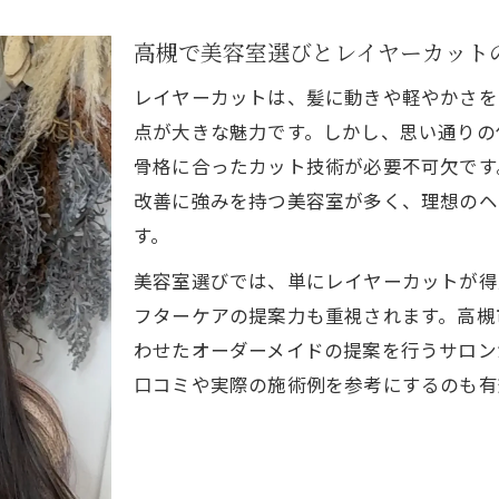
高槻で美容室を選ぶ際の似合わせ重視テクニック
高槻で美容室選びとレイヤーカット
美容室で理想を伝えるカウンセリング活用法
レイヤーカットは、髪に動きや軽やかさを
髪質や骨格に合う美容室選びの最新トレンド
点が大きな魅力です。しかし、思い通りの
口コミで人気の美容室に似合わせカットを相談
骨格に合ったカット技術が必要不可欠です
骨格に合うレイヤーカットの極意
改善に強みを持つ美容室が多く、理想のヘ
骨格診断を活かす美容室のレイヤーカット提案
す。
美容室で叶える骨格に合わせたレイヤー調整法
美容室選びでは、単にレイヤーカットが得
高槻で骨格別レイヤーカットが得意な美容室
フターケアの提案力も重視されます。高槻
自分に似合うレイヤーカット相談は美容室で
わせたオーダーメイドの提案を行うサロン
口コミや実際の施術例を参考にするのも有
美容室のプロが教える骨格別レイヤーカット
韓国風ヘアを目指すなら高槻で
美容室で叶う高槻発の韓国風レイヤーカット