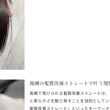
髪質改善に強い美容室の独自サービスとは
美容室で髪質を変えるための相談ポイント
高槻の髪質改善ストレートが注目される理由
酸性ストレート導入美容室の選び方のコツ
柔らかく仕上がるストレートの秘訣
美容室独自の柔らかストレート技術とは
酸性ストレートで得られる自然な質感の秘密
縮毛矯正専門美容室がこだわる仕上がりの差
ご予約はこちら
ご予約はこちら
髪質改善ストレートで失敗しないための工夫
ストレートが得意な美容室の仕上がりレビュー
高槻の髪質改善ストレートで叶う理
長持ちする美髪のためのケア徹底解説
高槻で受けられる髪質改善ストレートは、
美容室施術後のホームケアで持続力アップ
と柔らかさを取り戻すことを目的としてい
髪質改善の効果を長持ちさせる日常ポイント
髪質改善ストレート』といったキーワード