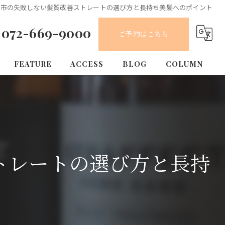
槻市の失敗しない髪質改善ストレートの選び方と長持ち美髪へのポイント
072-669-9000
ご予約はこちら
FEATURE
ACCESS
BLOG
COLUMN
カット
カラー
縮毛矯正
トレートの選び方と長持
トリートメント
求人