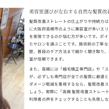
高槻で評判の髪質改善専門美容室の見極め方
美容室選びが左右する自然な髪質改
ストレート経験者が語る美容室選びの基準
髪質改善ストレートの仕上がりや持続力は
縮毛矯正メンズ対応美容室の強みと選び方
に大阪府高槻市のように美容室が多いエリ
髪質改善に強い美容室の施術事例に注目
を実現できるのか悩む方が多いです。ポイ
クセや広がり対策に役立つ最新技法
たサロンを選ぶことです。施術前の丁寧な
髪質改善ストレートの新しい施術方法を紹介
歴、普段のケア方法まで細かく聞き取り、
美容室の酸性ストレートによるクセ対策の効果
室が信頼できます。
縮毛矯正専門店が選ばれる理由と技術力
また、高槻には「縮毛矯正専門店」や「ス
広がりやすい髪を抑える美容室独自の工夫
が、必ずしも専門店が全ての髪質に最適と
ダメージ軽減を重視するなら、髪質改善ス
ストレートが得意な美容室が推奨するケア法
しょう。実際に「高槻 髪質改善ストレー
髪質改善を叶える高槻の魅力とポイント
利用者の声をチェックすることも失敗しな
高槻の美容室で体験する髪質改善の魅力