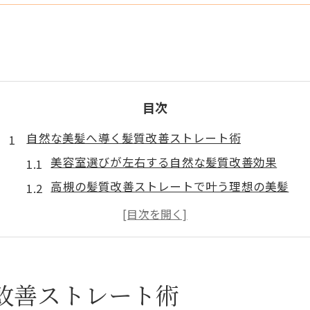
目次
自然な美髪へ導く髪質改善ストレート術
美容室選びが左右する自然な髪質改善効果
高槻の髪質改善ストレートで叶う理想の美髪
ストレートが得意な美容室の技術と特徴
髪質改善と縮毛矯正の違いと選び方を解説
酸性ストレートで実感できる柔らかな仕上がり
失敗しない美容室選びの新常識とは
改善ストレート術
美容室カウンセリングで伝えるべきポイント