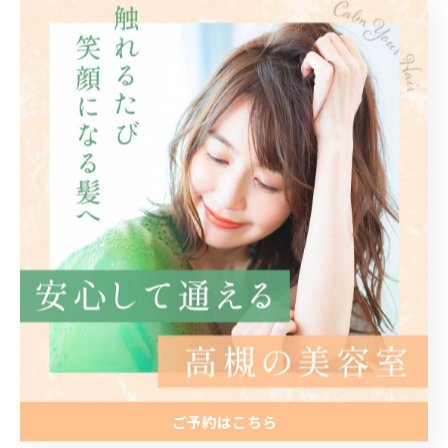
つことが大切です。また、ドライヤーの熱から髪を保護
するために、熱保護スプレーの使用も効果的です。さら
に、栄養バランスの良い食事や十分な睡眠は、髪の健康
維持に欠かせません。高槻の美容室では、これらのホー
ムケア方法を具体的に指導し、個々の髪質やダメージ状
態に合わせたケア方法を提案しています。サロンでの施
術と日々のセルフケアを組み合わせることで、髪本来の
美しさを引き出し、長期にわたり健康的な髪を保つこと
が可能です。髪質改善を目指すなら、まずは毎日の基本
ケアから見直しましょう。
美しい髪を取り戻すまでの道のり：高槻での髪
ご予約はこちら
質改善成功ストーリー