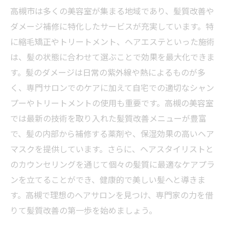
質改善成功ストーリー
高槻市は多くの美容室が集まる地域であり、髪質改善や
高槻美容室で話題のヘアエステとは？効果と体
ダメージ補修に特化したサービスが充実しています。特
験レビュー紹介
に縮毛矯正やトリートメント、ヘアエステといった施術
髪の悩み解決ガイド：高槻の美容室おすすめダ
は、髪の状態に合わせて選ぶことで効果を最大化できま
メージ補修メニュー
す。髪のダメージは日常の紫外線や熱によるものが多
く、専門サロンでのケアに加えて自宅での適切なシャン
プーやトリートメントの使用も重要です。高槻の美容室
では最新の技術を取り入れた髪質改善メニューが豊富
で、髪の内部から補修する薬剤や、保湿効果の高いヘア
マスクを提供しています。さらに、ヘアスタイリストと
のカウンセリングを通じて個々の髪質に最適なケアプラ
ンを立てることができ、健康的で美しい髪へと導きま
す。高槻で理想のヘアサロンを見つけ、専門家の力を借
りて髪質改善の第一歩を始めましょう。