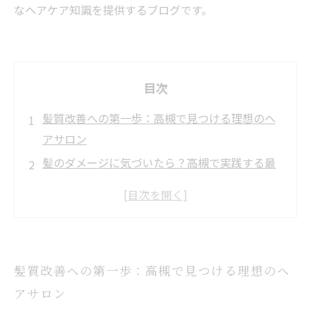
なヘアケア知識を提供するブログです。
目次
髪質改善への第一歩：高槻で見つける理想のヘ
アサロン
髪のダメージに気づいたら？高槻で実践する最
適な補修法とは
縮毛矯正やトリートメントを活用した高槻の最
新髪質改善テクニック
ホームケアの重要性：高槻で学ぶ毎日の髪ダメ
髪質改善への第一歩：高槻で見つける理想のヘ
ージ予防法
アサロン
美しい髪を取り戻すまでの道のり：高槻での髪