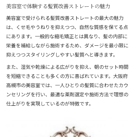
美容室で体験する髪質改善ストレートの魅力
美容室の髪質改善は自然派志向に最適
美容室で受けられる髪質改善ストレートの最大の魅力
縮毛矯正との違いを美容室で相談できる安
は、くせ毛やうねりを抑えつつ、自然な質感を保てる点
心感
にあります。一般的な縮毛矯正とは異なり、髪の内部に
髪へのやさしさを重視するなら美容室が正
栄養を補給しながら施術するため、ダメージを最小限に
解
抑えつつスタイリングしやすい髪質へと導きます。
髪質改善ストレートの特長と持続期間の秘密
また、湿気や乾燥による広がりを抑え、朝のセット時間
美容室の髪質改善ストレートはなぜ長持ち
を短縮できることも多くの方に喜ばれています。大阪府
する
高槻市の美容室では、一人ひとりの髪質に合わせたカウ
美容室で受ける髪質改善の持続期間とは
ンセリングを行い、最適な薬剤選定や施術方法で理想の
美容室の施術でツヤ髪が長期間続く理由
仕上がりを実現しているのが特徴です。
髪質改善ストレートの美容室独自の特長
美容室での定期ケアが持続力を高める
しなやかなツヤ髪へ導く美容室の施術メソッド