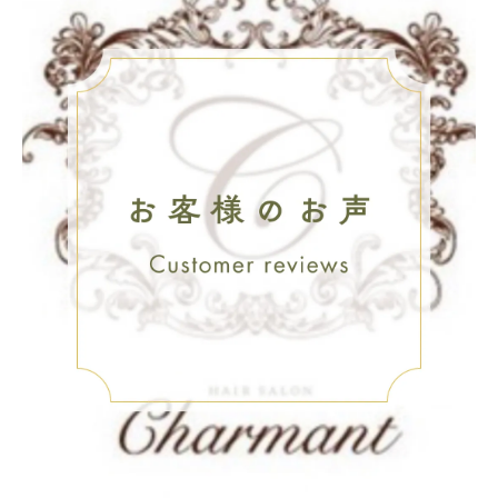
美容室メソッドで叶うしなやかなツヤ髪
美容室の髪質改善は栄養補給も重視
美容室独自の施術工程で髪質が変わる
美容室のプロ技術が自然なツヤを実現
美容室施術でダメージと乾燥を同時にケア
毎日の扱いやすさが変わる髪質改善体験談
美容室体験者が語る髪質改善ストレートの
効果
毎朝のスタイリングが楽になる美容室施術
美容室で叶えるまとまりやすい髪の変化
美容室利用者のリアルな髪質改善体験を紹
介
美容室の施術で日常が快適になる実例