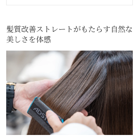
自然な仕上がりが叶う美容室の技術力
髪のうねりや広がりも美容室で解決
美容室選びで叶う理想のストレートヘア
髪質改善ストレートがもたらす自然な
美容室だから叶う髪質改善の実感ポイント
美しさを体感
美容室で叶えるダメージレスなストレート髪
美容室が実現するダメージレス施術の秘密
美容室で髪質改善ストレート時のケア方法
髪にやさしい美容室の酸性ストレート技術
美容室だからできる髪内部の補修効果
ダメージを抑える美容室の施術ポイント
もし縮毛矯正と迷ったら知っておきたい違い
美容室で比較する髪質改善と縮毛矯正の差
美容室施術で感じるストレートの質感の違
い