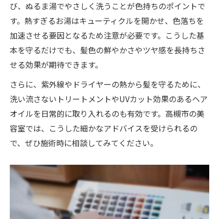
美容室で叶える色落ち防止の最新トレンド
び、ぬるま湯でやさしく洗うことが色持ちのポイントで
紹介
す。熱すぎるお湯はキューティクルを開かせ、色落ちを
大人女性に最適な美容室の選び方とポイン
加速させる要因となるため注意が必要です。こうした基
ト
本を守るだけでも、髪色の鮮やかさやツヤ感を長持ちさ
せる効果が期待できます。
口コミで話題の美容室流色持ち長続き術
美容室選びが左右する色落ち対策の実力
さらに、紫外線やドライヤーの熱から髪を守るために、
洗い流さないトリートメントやUVカット効果のあるヘア
高槻の美容室で実感する色持ちアップの理
オイルを日常的に取り入れるのも有効です。高槻市の美
由
容室では、こうした細かなアドバイスを受けられるの
手触りと艶を両立する高槻美容室のカラーケア
で、ぜひ施術時に相談してみてください。
美容室で実現する艶髪と色持ちの好バラン
ス
トリートメント重視の美容室カラーケア法
持続する手触りを叶える美容室の秘訣公開
美しい髪色を守る美容室の艶ケア実践ポイ