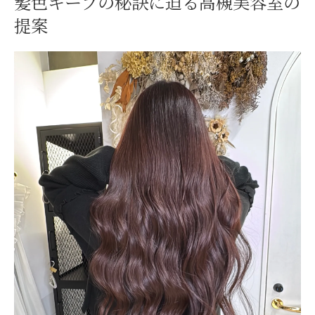
髪色キープの秘訣に迫る高槻美容室の
毎日のヘアケアで叶える美しい髪色維持法
提案
美容室プロ直伝のホームケア徹底ポイント
日常で実践できる髪色キープのヘアケア習
慣
高槻美容室推奨の色落ち防止シャンプー法
美容室流トリートメントで美髪を守る極意
髪色長持ちのための洗い方と乾かし方のコ
ツ
高槻で選ぶ髪色長持ちのための美容室活用術
美容室選びが髪色キープに与える影響とは
高槻エリアの美容室技術力が色持ちの鍵
美容室で受ける髪質改善トリートメント効
果
予約前に知るべき美容室の髪色維持サービ