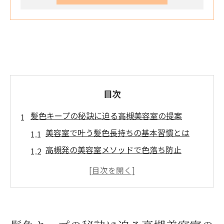
目次
髪色キープの秘訣に迫る高槻美容室の提案
美容室で叶う髪色長持ちの基本習慣とは
高槻発の美容室メソッドで色落ち防止
地元美容室おすすめの髪色キープ術解説
人気美容室が教える持続力アップのコツ
美容室選びで変わる髪色維持の実感ポイン
ト