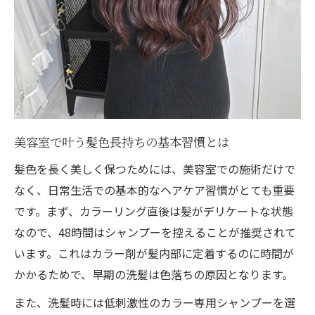
ス
地元美容室を活用したカラー長持ちの秘策
髪質別ケア術が髪色キープの決め手になる理由
美容室推奨の髪質別髪色維持テクニック解
説
自分に合う美容室の髪質診断活用術
美容室で叶う髪色長持ちの基本習慣とは
髪質改善が美容室での色落ち防止に役立つ
髪色を長く美しく保つためには、美容室での施術だけで
訳
なく、日常生活での基本的なヘアケア習慣がとても重要
髪質別に選ぶ美容室トリートメントの効果
です。まず、カラーリング直後は髪がデリケートな状態
ダメージケア重視の美容室流カラーキープ
なので、48時間はシャンプーを控えることが推奨されて
法
います。これはカラー剤が髪内部に定着するのに時間が
かかるためで、早期の洗髪は色落ちの原因となります。
色落ち防止を目指す大人女性の美容室選び新常
識
また、洗髪時には低刺激性のカラー専用シャンプーを選