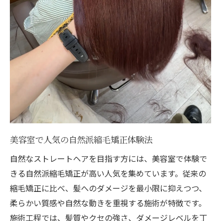
柔らかいヘアを目指すなら縮毛矯正が鍵
美容室の縮毛矯正で柔らかい髪質を実現
高槻で人気の自然派縮毛矯正を美容室で
上手い美容室が提案する柔らかストレート
美容室の新技術で理想のヘアへ近づく方法
クオライン縮毛矯正とは美容室で体験でき
る
ダメージレスな仕上がりが嬉しい理由
美容室のダメージレス縮毛矯正の魅力とは
美容室で人気の自然派縮毛矯正体験法
高槻の美容室で髪を守るストレート術
自然なストレートヘアを目指す方には、美容室で体験で
上手い美容室が実践する傷みにくい施術法
きる自然派縮毛矯正が高い人気を集めています。従来の
美容室の人気施術でツヤ髪を手に入れる
縮毛矯正に比べ、髪へのダメージを最小限に抑えつつ、
専門店で安心のダメージレス縮毛矯正体験
柔らかい質感や自然な動きを重視する施術が特徴です。
施術工程では、髪質やクセの強さ、ダメージレベルを丁
トレンド技術で理想の美髪に近づく方法