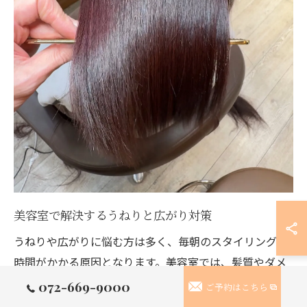
美容室で解決するうねりと広がり対策
うねりや広がりに悩む方は多く、毎朝のスタイリングに
時間がかかる原因となります。美容室では、髪質やダメ
ージレベルを見極めたうえで、最適な縮毛矯正メニュー
072-669-9000
ご予約はこちら
を提案してもらえるため、自己流のケアでは解決しにく