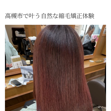
メンズも安心の縮毛矯正を美容室で体験
美容室選びで失敗しないストレート術
高槻市で叶う自然な縮毛矯正体験
美容室選びで人気の縮毛矯正ポイント
専門店で安心できるストレート術の魅力
上手い美容室が実現する自然な仕上がり
縮毛矯正値段と美容室の選び方を徹底解説
高槻の美容室で安い施術を選ぶコツ
うねり悩みも解決へ導く美容室の技
美容室で解決するうねりと広がり対策
高槻の縮毛矯正専門店で髪質改善体験
人気美容室が教える縮毛矯正の新常識
メンズも対応の美容室でうねり解消術
縮毛矯正上手い美容室の選び方ガイド