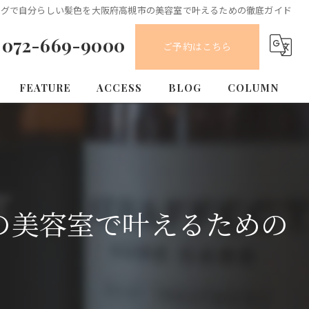
ングで自分らしい髪色を大阪府高槻市の美容室で叶えるための徹底ガイド
072-669-9000
ご予約はこちら
FEATURE
ACCESS
BLOG
COLUMN
カット
カラー
縮毛矯正
の美容室で叶えるための
トリートメント
求人