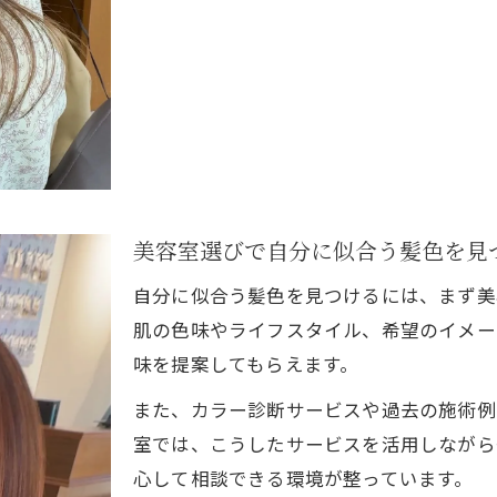
高槻の美容室でケアメニューとカラーを両立する方法
トリートメント付きカラーで髪を守る美容室の選び方
安い美容室でも叶うダメージケアカラーの魅力
美容室でカラー後の髪を美しく保つポイント
高槻の美容室で自分らしい色を楽しむ秘訣
美容室で自分に似合う髪色を提案してもらう方法
美容室選びで自分に似合う髪色を見
高槻美容室のカウンセリング活用術を紹介
自分に似合う髪色を見つけるには、まず美
ご予約はこちら
ご予約はこちら
ヘアカラー診断を活用して理想の色を見つける
肌の色味やライフスタイル、希望のイメー
美容室で季節感のあるヘアカラーを楽しむコツ
味を提案してもらえます。
高槻の美容室で個性を活かしたカラーに挑戦
また、カラー診断サービスや過去の施術例
失敗しない美容室選びを高槻で実現するコツ
室では、こうしたサービスを活用しながら
美容室で満足できるカラー選びのポイント
心して相談できる環境が整っています。