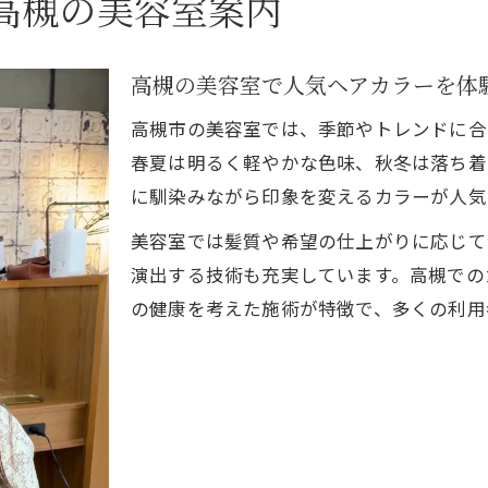
高槻の美容室案内
美容室で髪に優しい白髪染めを選ぶポイント
高槻の美容室で人気の白髪染めメニューとは
高槻の美容室で人気ヘアカラーを体
美容室で白髪染め専門店を選ぶメリットを解説
高槻市の美容室では、季節やトレンドに合
安い美容室で白髪染めする際の注意点
春夏は明るく軽やかな色味、秋冬は落ち着
ホットペッパービューティーで白髪染め美容室を探す
に馴染みながら印象を変えるカラーが人気
トレンドヘアカラーを高槻で叶える方法
美容室では髪質や希望の仕上がりに応じて
美容室で話題のトレンドヘアカラーを体験しよう
演出する技術も充実しています。高槻での
高槻の美容室が提案する人気色選びのポイント
の健康を考えた施術が特徴で、多くの利用
ヘアカラー色選び診断を美容室で受けるメリット
美容室で失敗しないトレンドカラーの選び方
韓国風カラーを高槻の美容室で楽しむ方法
ダメージレスカラーを望むなら美容室でケアを
美容室で髪に優しいダメージレスカラーを体験