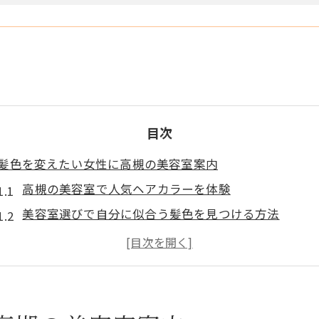
目次
髪色を変えたい女性に高槻の美容室案内
高槻の美容室で人気ヘアカラーを体験
美容室選びで自分に似合う髪色を見つける方法
高槻ヘアカラー専門店の特徴と選び方のコツ
安い美容室でも質の高いカラーリングを叶える
高槻の美容室で叶える韓国ヘアカラーの魅力
白髪染めも安心の高槻美容室選び方ガイド