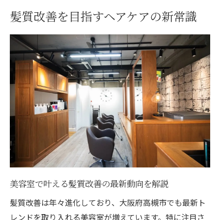
美容室のプロが教える髪質別ケア方法
髪質改善を目指すヘアケアの新常識
大阪府高槻市で美容室選びに迷ったら
美容室選びで失敗しないチェックポイント
高槻で美容室比較時に注目すべき髪質改善
力
髪質改善が得意な美容室の見分け方を紹介
口コミ重視の美容室選びで理想のヘアケア
を
美容室のカウンセリングで髪質改善を実感
旬の韓国風ヘアも叶う髪質改善体験
美容室で叶える韓国風ヘアと髪質改善術
美容室で叶える髪質改善の最新動向を解説
韓国風レイヤーカットが得意な美容室とは
髪質改善は年々進化しており、大阪府高槻市でも最新ト
髪質改善しながらトレンドヘアを楽しむ方
レンドを取り入れる美容室が増えています。特に注目さ
法