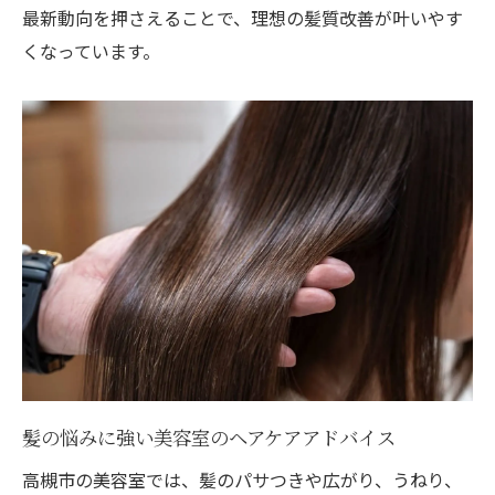
美髪を叶える美容室流シャンプー術
最新動向を押さえることで、理想の髪質改善が叶いやす
くなっています。
美容室のアドバイスで髪の傷みを減らす
髪質改善とヘアケアの正しい順番を解説
美容室で叶うエイジングヘアケア法
加齢による髪悩みに美容室のヘアケア対応
エイジングケアが得意な美容室の技術力
美容室で始める白髪対策と髪質改善習慣
髪のボリュームアップを美容室で実現する
方法
美容室のエイジングケアカウンセリングと
は
髪の悩みに強い美容室のヘアケアアドバイス
高槻市の美容室では、髪のパサつきや広がり、うねり、