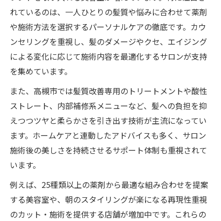
れているのは、一人ひとりの髪質や悩みに合わせて薬剤
美容室でのカラー施術と髪質ケアのコツ
や施術方法を選択するパーソナルケアの徹底です。カウ
韓国風ヘアと髪質改善の相性を徹底解説
ンセリングを重視し、髪のダメージやクセ、エイジング
手触り変わる髪質改善のプロに学ぶ
による変化に応じて施術内容を最適化するサロンが支持
美容室プロによる髪質改善カウンセリング
を集めています。
髪質別ヘアケアを美容室で学ぶメリット
また、高槻市では髪質改善専用のトリートメントや酸性
プロの美容室テクニックで手触り向上実感
ストレート、内部補修系メニューなど、髪への負担を抑
美容室で体験する髪質改善トリートメント
えつつツヤと柔らかさを引き出す技術が主流になってい
髪の悩み相談は美容室プロに任せるのが安
ます。ホームケアと連動したアドバイスも多く、サロン
心
施術後の美しさを持続させるサポート体制も重視されて
美髪を手に入れるヘアケア術とは
います。
美容室が教える毎日のヘアケアポイント
例えば、25種類以上の薬剤から最適な組み合わせを提案
髪質改善に効果的な美容室提案のホームケ
する美容室や、朝のスタイリングが楽になる再現性重視
ア
のカット・施術を提供する店舗が増加中です。これらの