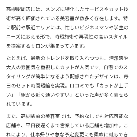
高槻駅で人気の時短カット美容室の特徴
高槻駅周辺には、メンズに特化したサービスやカット技
予約不要の美容室で時間を有効活用する方
術が高く評価されている美容室が数多く存在します。特
法
に駅前や駅近エリアには、忙しいビジネスマンや学生の
ニーズに応える形で、時短施術や再現性の高いスタイル
スピーディーな施術が魅力の美容室を比較
を提案するサロンが集まっています。
通勤・通学帰りに便利な美容室選びのコツ
メンズカットに強い高槻エリアの魅力
たとえば、最新のトレンドを取り入れつつも、清潔感や
大人の雰囲気を重視したカットが人気です。自宅でのス
高槻駅周辺で上手いメンズカットが人気の
タイリングが簡単になるよう配慮されたデザインは、毎
理由
日のセット時間短縮を実現。口コミでも「カットが上手
トレンドヘアを叶える美容室の選び方とは
い」「駅から近く通いやすい」といった声が多く寄せら
骨格に合わせた再現性の高いカット技術に
れています。
注目
また、高槻駅前の美容室では、予約なしでも対応可能な
メンズ専門美容室と一般店の違いを比較
店舗や、平日夜遅くまで営業している店舗も増加中。こ
口コミで高評価のメンズカット美容室を知
れにより、仕事帰りや急な予定変更にも柔軟に対応でき
ろう