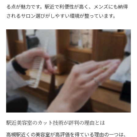
る点が魅力です。駅近で利便性が高く、メンズにも納得
予約なしでもOKな美容室を高槻駅で探すコツ
されるサロン選びがしやすい環境が整っています。
予約不要の美容室を高槻駅周辺で探す方法
当日飛び込みOKな美容室の見分け方
混雑しにくい時間帯と利用のコツを解説
メンズ歓迎の即対応美容室の特徴とは
口コミを活用して予約なし美容室を選ぼう
ホットペッパービューティー活用で賢く美容室
選択
ホットペッパービューティーで美容室を簡
単検索
高槻駅近くの人気美容室ランキング活用法
クーポンを活用したお得な美容室の選び方
駅近美容室のカット技術が評判の理由とは
口コミと評価を参考に美容室を決めるコツ
高槻駅近くの美容室が高評価を得ている理由の一つは、