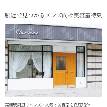
う
口コミで話題の上手い美容室の特徴を解説
駅近で見つかるメンズ向け美容室特集
予約なしでも安心な便利な美容室の魅力
高槻駅周辺の美容室選び成功の秘訣
美容室選びはカットが上手いかの見極めが
重要
高槻駅近くで評判の美容室をどう見つける
か
予約なしでも対応可能な美容室の探し方
口コミやランキングを活用した美容室選び
術
女性スタッフがいる美容室の安心感に注目
時短重視なら高槻駅で美容室を活用しよう
忙しい人に最適な駅近美容室の時短活用法
高槻駅周辺でメンズに人気の美容室を徹底紹介