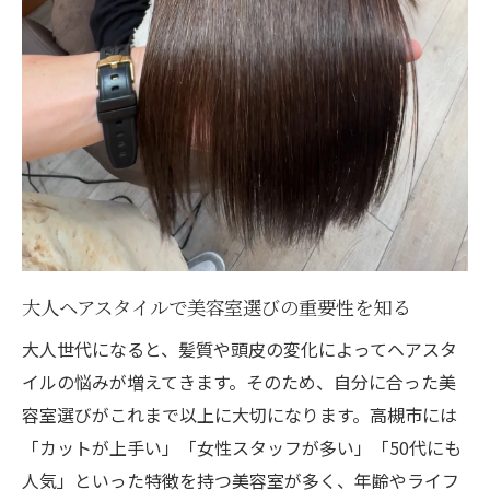
美容室スタッフが親身に髪悩みをヒアリン
グ
美容室の再現性で自宅ケアも簡単にできる
くせ毛もまとまる大人の美髪テクニック
くせ毛対応の美容室カットで朝も楽々セッ
ト
美容室の髪質改善メニューでくせ毛が落ち
着く
大人ヘアスタイルで美容室選びの重要性を知る
大人女性のくせ毛悩みを活かす美容室提案
術
大人世代になると、髪質や頭皮の変化によってヘアスタ
イルの悩みが増えてきます。そのため、自分に合った美
美容室スタッフが伝授する美髪ケアの方法
容室選びがこれまで以上に大切になります。高槻市には
美容室でのトリートメント体験と持続力
「カットが上手い」「女性スタッフが多い」「50代にも
美しく年齢を重ねる髪質改善のポイント
人気」といった特徴を持つ美容室が多く、年齢やライフ