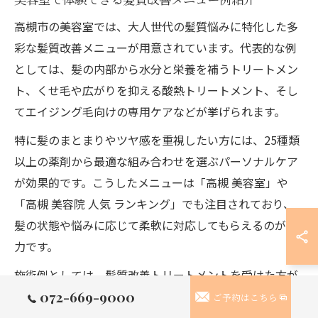
高槻市の美容室では、大人世代の髪質悩みに特化した多
彩な髪質改善メニューが用意されています。代表的な例
としては、髪の内部から水分と栄養を補うトリートメン
ト、くせ毛や広がりを抑える酸熱トリートメント、そし
てエイジング毛向けの専用ケアなどが挙げられます。
特に髪のまとまりやツヤ感を重視したい方には、25種類
以上の薬剤から最適な組み合わせを選ぶパーソナルケア
が効果的です。こうしたメニューは「高槻 美容室」や
「高槻 美容院 人気 ランキング」でも注目されており、
髪の状態や悩みに応じて柔軟に対応してもらえるのが魅
力です。
施術例としては、髪質改善トリートメントを受けた方が
072-669-9000
「朝のセットが驚くほど楽になった」「手ぐしだけでま
ご予約はこちら
とまるようになった」といった声も多く、自宅でのケア