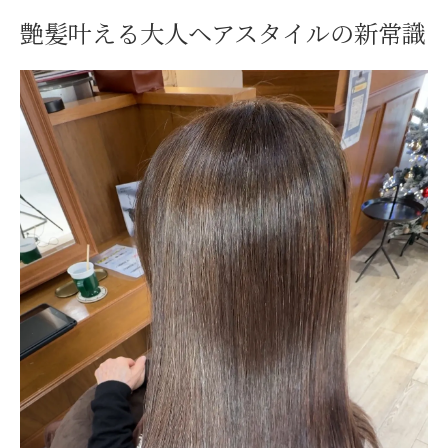
高槻の美容室で叶う大人向け艶髪ケアとは
艶髪叶える大人ヘアスタイルの新常識
美容室スタッフと相談して理想の髪質へ
美容室選びで理想の髪質改善を実現
美容室で髪質改善を成功させるコツを紹介
口コミ重視で美容室選びの失敗を防ぐ方法
髪悩みに寄り添う美容室の特徴とは何か
高槻エリアで美容室の髪質改善実績を比較
自分に合う美容室のカウンセリング活用術
髪悩み解消に役立つ高槻の美容室体験
大人髪悩みを相談できる美容室の雰囲気と
は
美容室で体験できる髪質改善メニュー例紹
介
髪のパサつき改善は美容室の技術で叶う