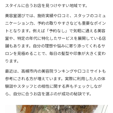
美容室で受けるエイジング毛対策の工夫
スタイルに合うお店を見つけやすい地域です。
大人世代に人気の美容室髪質改善プラン
美容室選びでは、施術実績や口コミ、スタッフのコミュ
美容室のスタッフが教えるアンチエイジン
ニケーション力、予約の取りやすさなども重要なポイン
グ術
トとなります。例えば「予約なし」で気軽に通える美容
髪のボリュームアップ施術を美容室で体験
室や、特定の年代に特化したサービスを展開している店
美容室選びで変わる年齢髪の美しさ維持法
舗もあります。自分の理想や悩みに寄り添ってくれるサ
毎日を楽しくする大人女性向けヘア提案
ロンを見極めることで、毎日の髪型や印象が大きく変わ
美容室の提案で毎日楽しくなるヘアスタイ
ります。
ル
最近は、高槻市内の美容院ランキングや口コミサイトも
大人の女性に合う髪型を美容室で見つける
参考にされる方が増えています。実際に利用した人の体
方法
験談やスタッフとの相性に関する声もチェックしなが
美容室スタッフと作る自分らしいヘアデザ
ら、自分に合うお店を選ぶのが成功の秘訣です。
イン
美容室の再現性高いカットで時短セットを