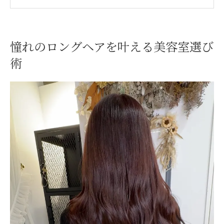
自分に合う美容室探しで理想の髪質へ
ロングヘアが得意な美容室のサービスとは
大阪府高槻市で髪質改善に強い美容室特集
憧れのロングヘアを叶える美容室選び
美容室選びで叶う高槻市の髪質改善施術
術
ロングヘアにおすすめの髪質改善メニュー
高槻市美容室の髪質改善実績と口コミ紹介
髪質改善が得意な美容室を探すポイント
美容室で体感する髪質改善の効果と魅力
美しいロングヘアへ導くプロのケア方法
美容室のプロが提案するケア方法の実例
ロングヘアを守る美容室のトリートメント
術
髪質別の美容室ケアで美しさをキープ
サロンで実践できる自宅ケアのアドバイス