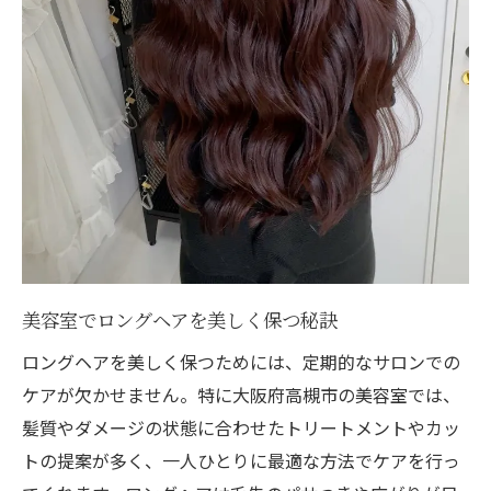
美容室で学ぶロングヘアの正しいメンテ法
髪質に合った美容室探しを始めるなら今
美容室選びは髪質に合わせて行うのがコツ
自分の髪質を活かす美容室の見つけ方とは
美容室選びで髪質悩みを解決するヒント
ロングヘアに最適な美容室の探し方を解説
髪質に合わせた美容室カウンセリングの秘
訣
美容室でロングヘアを美しく保つ秘訣
理想のロングヘア維持に役立つポイント
ロングヘアを美しく保つためには、定期的なサロンでの
美容室の定期ケアでロングヘアを守る方法
ケアが欠かせません。特に大阪府高槻市の美容室では、
ロングヘアを長く美しく維持するコツとは
髪質やダメージの状態に合わせたトリートメントやカッ
美容室のアドバイスで日々のケアを充実
トの提案が多く、一人ひとりに最適な方法でケアを行っ
ロングヘアを維持するためのホームケア術