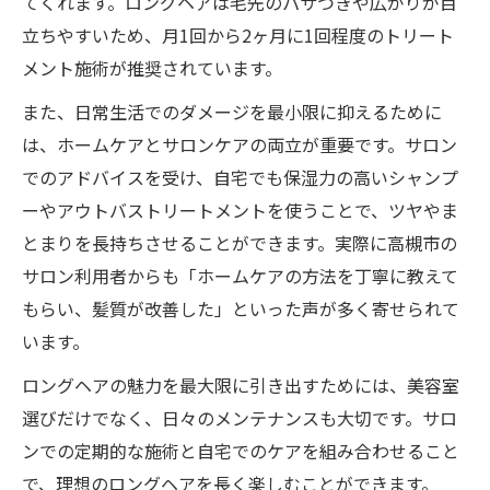
てくれます。ロングヘアは毛先のパサつきや広がりが目
美容室で学ぶ美しい髪を保つ生活習慣
立ちやすいため、月1回から2ヶ月に1回程度のトリート
ロングヘアが映える髪質改善の新常識
メント施術が推奨されています。
美容室で受ける最新髪質改善の魅力紹介
また、日常生活でのダメージを最小限に抑えるために
ロングヘアが映える髪質改善の選び方
は、ホームケアとサロンケアの両立が重要です。サロン
美容室の新常識でロングヘアがさらに美し
でのアドバイスを受け、自宅でも保湿力の高いシャンプ
く
ーやアウトバストリートメントを使うことで、ツヤやま
とまりを長持ちさせることができます。実際に高槻市の
髪質改善施術がロングヘアに与える効果
サロン利用者からも「ホームケアの方法を丁寧に教えて
美容室で体感できる髪質改善の進化ポイン
もらい、髪質が改善した」といった声が多く寄せられて
ト
います。
ロングヘアの魅力を最大限に引き出すためには、美容室
選びだけでなく、日々のメンテナンスも大切です。サロ
ンでの定期的な施術と自宅でのケアを組み合わせること
で、理想のロングヘアを長く楽しむことができます。