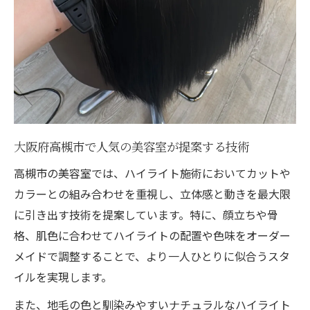
美容室が教えるハイライトの持ち期間の目
安
美容室で提案する色落ちを防ぐケア方法
ハイライト施術後の美容室おすすめヘアケ
ア術
美容室で相談できる長持ちのコツと注意点
大阪府高槻市で人気の美容室が提案する技術
美容室のアドバイスで美しさをキープする
高槻市の美容室では、ハイライト施術においてカットや
方法
カラーとの組み合わせを重視し、立体感と動きを最大限
に引き出す技術を提案しています。特に、顔立ちや骨
格、肌色に合わせてハイライトの配置や色味をオーダー
メイドで調整することで、より一人ひとりに似合うスタ
イルを実現します。
また、地毛の色と馴染みやすいナチュラルなハイライト