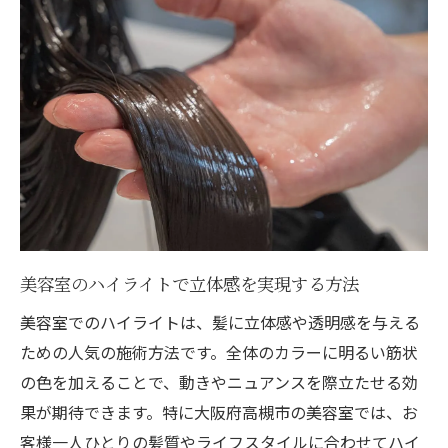
初めてでも安心な美容室のハイライト施術
ポイント
美容室で叶う高槻市の注目ハイライト
美容室が提案する高槻市流ハイライトの魅
力
大阪府高槻市で叶う最新ハイライトデザイ
ン
美容室のおすすめハイライトカラーの選び
方
美容室のハイライトで立体感を実現する方法
高槻市の美容室で体験できる自然なハイラ
美容室でのハイライトは、髪に立体感や透明感を与える
イト
ための人気の施術方法です。全体のカラーに明るい筋状
美容室で相談できる立体感重視のハイライ
の色を加えることで、動きやニュアンスを際立たせる効
ト術
果が期待できます。特に大阪府高槻市の美容室では、お
ナチュラルな仕上がりを目指すなら美容室選び
客様一人ひとりの髪質やライフスタイルに合わせてハイ