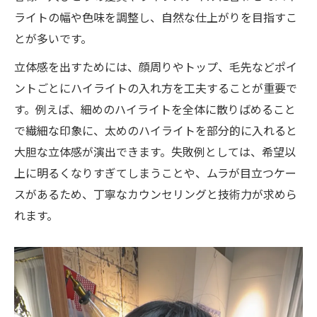
が鍵
ライトの幅や色味を調整し、自然な仕上がりを目指すこ
美容室で叶えるナチュラルなハイライトの
とが多いです。
秘密
立体感を出すためには、顔周りやトップ、毛先などポイ
高槻市の美容室で自然な仕上がりを実現す
ントごとにハイライトの入れ方を工夫することが重要で
る方法
す。例えば、細めのハイライトを全体に散りばめること
美容室選びが左右するハイライトの仕上が
で繊細な印象に、太めのハイライトを部分的に入れると
り
大胆な立体感が演出できます。失敗例としては、希望以
美容室のカウンセリングで理想の立体感を
上に明るくなりすぎてしまうことや、ムラが目立つケー
追求
スがあるため、丁寧なカウンセリングと技術力が求めら
ハイライトが自然に馴染む美容室の特徴
れます。
メッシュとの違いを知って自分に最適なカラー
に
美容室が解説するハイライトとメッシュの
違い