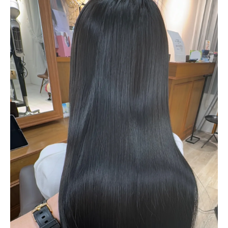
自分に合うカラーを美容室で見極めるポイ
ント
美容室で比較！ハイライトとメッシュの特
徴
美容室のプロが教える最適なカラー選び方
メッシュとの違いを美容室で体感する理由
ハイライトカラーの魅力と欠点を徹底解説
美容室が伝えるハイライトカラーの魅力
美容室施術ならではのハイライトのメリッ
ト
ハイライトカラーの欠点と美容室の工夫
美容室で知るハイライトの注意点と対策
美容室の知識で欠点をカバーする方法
ハイライトの持ち期間とケア方法を解明