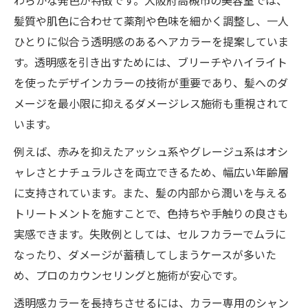
わらかな発色が特徴です。大阪府高槻市の美容室では、
人気のデザインカラー最新事情を解説
髪質や肌色に合わせて薬剤や色味を細かく調整し、一人
ひとりに似合う透明感のあるヘアカラーを提案していま
美容室で人気のデザインカラートレンド解
す。透明感を引き出すためには、ブリーチやハイライト
説
を使ったデザインカラーの技術が重要であり、髪へのダ
高槻の美容室で体験できる透明感デザイン
メージを最小限に抑えるダメージレス施術も重視されて
話題のデザインカラーを美容室で叶えるコ
います。
ツ
例えば、赤みを抑えたアッシュ系やグレージュ系はオシ
美容室選びで変わるデザインカラー完成度
ャレさとナチュラルさを両立できるため、幅広い年齢層
ヘアカラーカフェ風カラーを美容室で体験
に支持されています。また、髪の内部から潤いを与える
トリートメントを施すことで、色持ちや手触りの良さも
実感できます。失敗例としては、セルフカラーでムラに
なったり、ダメージが蓄積してしまうケースが多いた
め、プロのカウンセリングと施術が安心です。
透明感カラーを長持ちさせるには、カラー専用のシャン