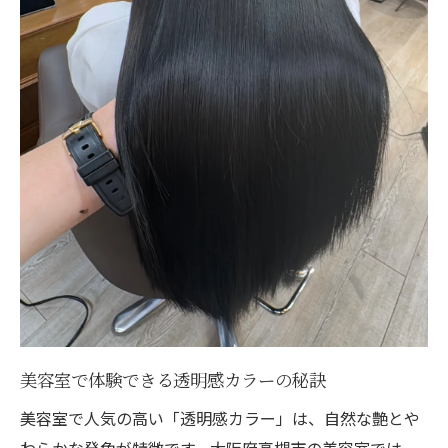
理想の髪色を探すならヘアカラー診断へ
美容室のヘアカラー診断で似合う色を発見
髪質や肌色に合わせた美容室カラー提案術
ヘアカラー色選び診断の活用と美容室体験
美容室で実践する最新ヘアカラー診断方法
トレンドを意識した美容室のカラー診断術
ダメージレスなカラーで美髪を守る方法
美容室で叶えるダメージレスカラー施術法
高槻の美容室で注目の髪質改善カラー体験
カラー後も美髪を守る美容室トリートメン
ト
ダメージを抑える美容室の施術ポイント解
美容室で体験できる透明感カラーの秘訣
説
美容室で人気の高い「透明感カラー」は、自然な艶とや
美容室で選ぶダメージレスカラーの魅力