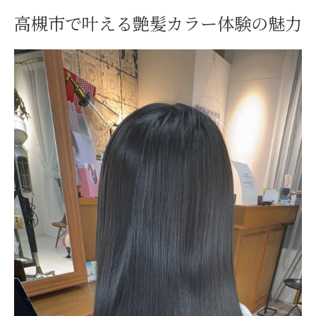
トレンドカラーが豊富な美容室選び方
高槻市で叶える艶髪カラー体験の魅力
美容室で叶うトレンドヘアカラーの選び方
高槻の美容室で人気カラーを取り入れるコ
ツ
専門店ならではのトレンドカラー提案術
自分に似合うヘアカラー診断と美容室活用
美容室選びが左右するトレンドカラー体験
白髪染めも得意な高槻市美容室活用術
美容室で叶える自然な白髪カバーと艶髪
高槻の美容室が提案する明るい白髪染め
白髪染め専門美容室の施術特徴と選び方
白髪カバーとデザインカラーの両立方法
美容室で白髪染めの色持ちを高める秘訣