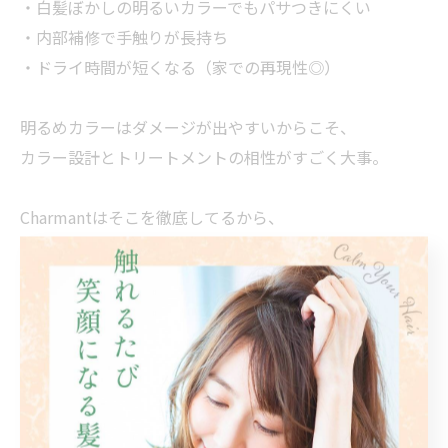
・白髪ぼかしの明るいカラーでもパサつきにくい
・内部補修で手触りが長持ち
・ドライ時間が短くなる（家での再現性◎）
明るめカラーはダメージが出やすいからこそ、
カラー設計とトリートメントの相性がすごく大事。
Charmantはそこを徹底してるから、
仕上がりのツヤと柔らかさが違います。
■ こんな方に特におすすめ
✔ 白髪染めで毎回暗くなるのがイヤ
✔ 白髪染めをやめたい（脱白髪染め）
✔ 白髪が伸びてくるのが気になる