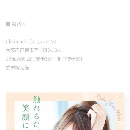
■ 勤務地
Charmant（シェルマン）
大阪府高槻市芥川町2-10-1
JR高槻駅 西口徒歩3分／北口徒歩8分
駐車場完備
■ 求職者に向けての一言
「お客様に喜ばれながら、ちゃんと成長したい」
そんな想いを持っている方、ぜひ一度Charmantへ見学に