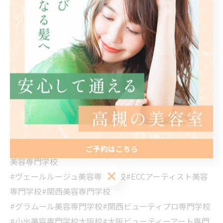
来てください。
きっと、あなたの“これから”が見つかります。
📞072-669-9000
見学・面接はDMまたはお電話でお気軽に💌
#高槻美容室求人 #美容師募集 #スタイリスト募集 #高槻
美容師 #高槻サロン #美容師転職 #髪質改善サロン
#Charmant#リジョブ#大阪モード学園#大阪ベルェベル
ご予約はこちら
美容専門学校
ご予約はこちら
#ヴェールルージュ美容専門学校#ECCアーティスト美容
専門学校#関西美容専門学校
#グラムール美容専門学校#関西ビューティプロ専門学校
#小出美容専門学校大阪校#大阪ビューティーアート専門