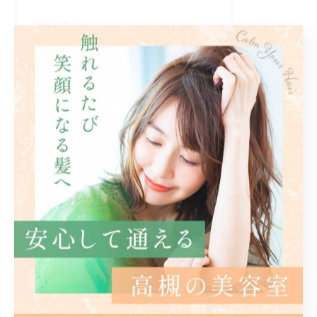
2026/08/02
✨【大切なお知らせ】✨
タグ
Tags
高槻市
美容室
ブリーチ
白髪染め
ハイライト
髪質改善ストレート
ボブ
エイジング毛
ダメージレス
デザインカラー
美容師
福利厚生
縮毛矯正
髪質改善トリートメント